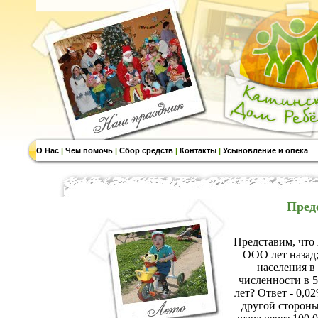
О Нас
|
Чем помочь
|
Сбор средств
|
Контакты
|
Усыновление и опека
Пред
Представим, что
ООО лет назад;
населения в
численности в 5
лет? Ответ - 0,0
другой стороны