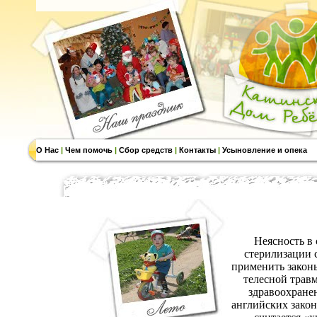
О Нас
|
Чем помочь
|
Сбор средств
|
Контакты
|
Усыновление и опека
Неясность в
стерилизации с
применить закон
телесной травм
здравоохранен
английских закон