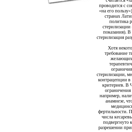
считается «
проводится с со
«на его пользу»
странах Лати
политика 
стерилизации 
показания). В
стерилизация раз
Хотя некото
требование т
желающих 
терапевти
ограничив
стерилизации, мн
контрацепции в 
критериев. В
ограничения 
например, нали
анамнезе, чт
медицинс
фертильности. П
числа кесарев
подвергнуто 
разрешении при