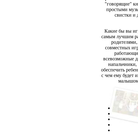
"говорящие" кн
простыми муз
свистки и 
Какие бы вы иг
самым лучшим ра
родителями,
совместных иг
работающие
всевозможные д
напальчники,
обеспечить ребен
с чем ему будет 
малышом 