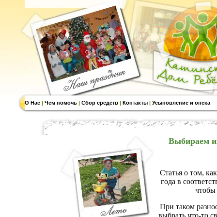
О Нас
|
Чем помочь
|
Сбор средств
|
Контакты
|
Усыновление и опека
Выбираем и
Статья о том, к
года в соответс
чтобы
При таком разно
выбрать что-то с