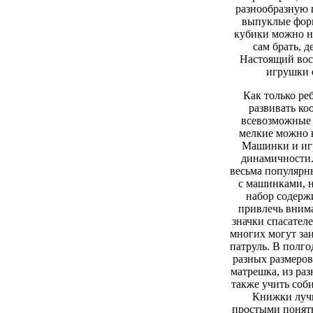
разнообразную 
выпуклые форм
кубики можно на
сам брать, 
Настоящий вос
игрушки 
Как только ре
развивать к
всевозможные 
мелкие можно к
Машинки и игр
динамичности.
весьма популярн
с машинками, 
набор содерж
привлечь внима
значки спасател
многих могут за
патруль. В полг
разных размеров
матрешка, из ра
также учить соб
Книжки лучш
простыми понят