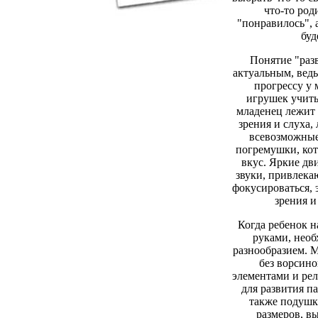
что-то род
"понравилось", 
буд
Понятие "раз
актуальным, вед
прогрессу у
игрушек учиты
младенец лежит 
зрения и слуха
всевозможные
погремушки, кот
вкус. Яркие д
звуки, привлека
фокусироваться,
зрения и
Когда ребенок н
руками, необ
разнообразием. 
без ворсин
элементами и ре
для развития п
также подушк
размеров, в