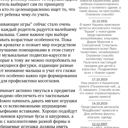
помогла Кашинскому дому
итель выбирает сам по принципу
ребенка отремонтировать
крышу у основного здания, а
а кто-то целенаправленно ищет то, что
также крышу на пристройке,
ет ребенка чему-то учить.
Огромное спасибо!
--------------------
21.12.2011
вивающие игры" сейчас стало очень
В приют Кашина приезжали
артисты московского театра
ь каждый родитель радуется малейшему
"Кураж" с новогодним
 малыша. Самое важное при выборе
представлением:
волшебниками, клоунами,
вать возрастные особенности. Пока
Дедом Морозом и
в кроватке и познает мир посредством
Снегурочкой. Спектакль
понравился всем! Ярко,
, лучшими помощниками в этом станут
талантливо, незабываемо!
 музыкальные подвески-карусели и
Огромное спасибо
коллективу театра!
орые к тому же можно попробовать на
Получился настоящий
вижущиеся фигурки, издающие разные
праздник для детей и
взрослых. Поздравляем
ют внимание малыша и учат его глазки
всех с Новым годом!
 это особенно важно при формировании
--------------------
17.10.2010
 для профилактики косоглазия.
Наш ремонт в Кашинском
приюте (Пушкинская наб., д.
ачинает активно тянуться к предметам
2) завершен. Спасибо всем,
кто помог отремонтировать
ходимо обеспечить его тактильным
здание приюта!
Можно начинать давать мягкие игрушки
--------------------
14.10.2010
ок со всевозможными шуршащими
Представители автоклуба
льефными вставками. Хорошо подойдут
"ФордВьюжн" привезли в
Дом ребенка фрукты,
альчиков крупные бусы и шнуровки, а
игрушки, одежду.
и с наполнителями разной формы и
--------------------
12.12.2007
ыбираемые игрушки должны иметь
Новости сайта: добавлена