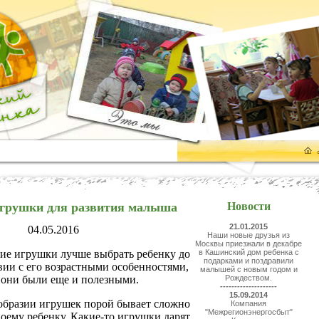
грушки для развития малыша
Новости
21.01.2015
04.05.2016
Наши новые друзья из
Москвы приезжали в декабре
акие игрушки лучше выбрать ребенку до
в Кашинский дом ребенка с
подарками и поздравили
твии с его возрастными особенностями,
малышей с новым годом и
 они были еще и полезными.
Рождеством.
--------------------
15.09.2014
образии игрушек порой бывает сложно
Компания
"Межрегионэнергосбыт"
воему ребенку. Какие-то игрушки дарят,