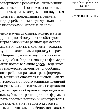
поверхность: ребристые, пупырышки,
карта
"как проехать в
Кашин"
.
ы и "ямки". Простые разноцветные
--------------------
чинать давать, когда малыш научится
22:28 04.01.2012
держать и перекладывать предметы.
торг у ребенка вызовут музыкальные
с кнопочками, игровые панели.
бенок научится сидеть, можно начать
оординацию. Этому поспособствуют
игры с мячиками разных диаметров,
идать и ловить, а крупные - толкать.
ушки с колесиками придадут играм
 Например, в настоящее время стали
ы у детей набор щенков трансформеров
найти которые можно
здесь
. Ведь этот
ит множество моментов, способных
ние ребенка: ракзаки-трансформеры,
ей,
машинка спасателя и щенок
. Так же
интересовать просто машинки щенячий
ода уже можно вводить игры с деталями
, из которых собирается пирамида или
зных кубиков строить простые формы, а
ирать простые вставки и конструкторы.
е покупать из твердого картона с
ными картинками, ребенку понравятся