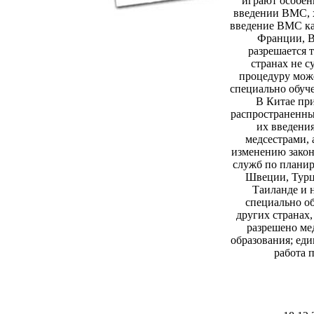
играют особен
введении ВМС, 
введение ВМС как
Франции, 
разрешается т
странах не с
процедуру мож
специально обуч
В Китае пр
распространенны
их введени
медсестрами, 
изменению закон
служб по плани
Швеции, Турц
Таиланде и 
специально о
других странах
разрешено ме
образования; ед
работа 