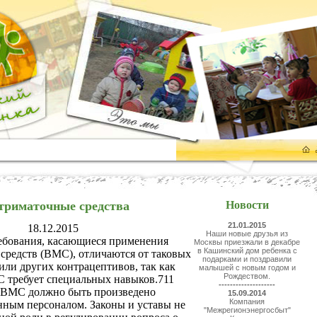
триматочные средства
Новости
21.01.2015
18.12.2015
Наши новые друзья из
ебования, касающиеся применения
Москвы приезжали в декабре
в Кашинский дом ребенка с
средств (ВМС), отличаются от таковых
подарками и поздравили
или других контрацептивов, так как
малышей с новым годом и
Рождеством.
 требует специальных навыков.711
--------------------
 ВМС должно быть произведено
15.09.2014
Компания
ным персоналом. Законы и уставы не
"Межрегионэнергосбыт"