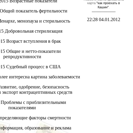
.2015
Возрастные показатели
карта
"как проехать в
Кашин"
.
Общий показатель фертильности
--------------------
22:28 04.01.2012
енархе, менопауза и стерильность
015
Добровольная стерилизация
015
Возраст вступления в брак
015
Общие и нетто-показатели
репродуктивности
015
Судебный процесс в США
лее интересна картина заболеваемости
азвитие, одобрение, безопасность
 экспорт контрацептивных средств
5
Проблемы с приблизительными
показателями
пределяющие факторы смертности
нформация, образование и реклама