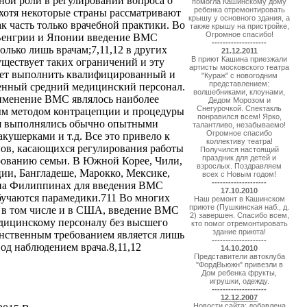
ной роли в регулировании вопроса о
помогла Кашинскому дому
ребенка отремонтировать
хотя некоторые страны рассматривают
крышу у основного здания, а
 часть только врачебной практики. Во
также крышу на пристройке,
Огромное спасибо!
Венгрии и Японии введение ВМС
--------------------
олько лишь врачам;7,11,12 в других
21.12.2011
В приют Кашина приезжали
уществует таких ограничений и эту
артисты московского театра
ет выполнить квалифицированный и
"Кураж" с новогодним
представлением:
енный средний медицинский персонал.
волшебниками, клоунами,
именение ВМС являлось наиболее
Дедом Морозом и
Снегурочкой. Спектакль
м методом контрацепции и процедуры
понравился всем! Ярко,
я выполнялись обычно опытными
талантливо, незабываемо!
Огромное спасибо
акушерками и т.д. Все это привело к
коллективу театра!
ов, касающихся регулирования работы
Получился настоящий
праздник для детей и
рованию семьи. В Южной Корее, Чили,
взрослых. Поздравляем
ии, Бангладеше, Марокко, Мексике,
всех с Новым годом!
--------------------
на Филиппинах для введения ВМС
17.10.2010
бучаются парамедики.711 Во многих
Наш ремонт в Кашинском
приюте (Пушкинская наб., д.
, в том числе и в США, введение ВМС
2) завершен. Спасибо всем,
дицинскому персоналу без высшего
кто помог отремонтировать
здание приюта!
инственным требованием является лишь
--------------------
под наблюдением врача.8,11,12
14.10.2010
Представители автоклуба
"ФордВьюжн" привезли в
Дом ребенка фрукты,
игрушки, одежду.
--------------------
12.12.2007
Новости сайта: добавлена