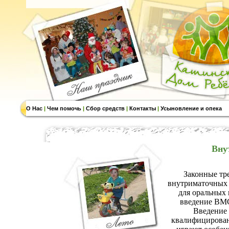
О Нас
|
Чем помочь
|
Сбор средств
|
Контакты
|
Усыновление и опека
Вну
Законные тр
внутриматочных 
для оральных 
введение ВМС
Введение
квалифицирован