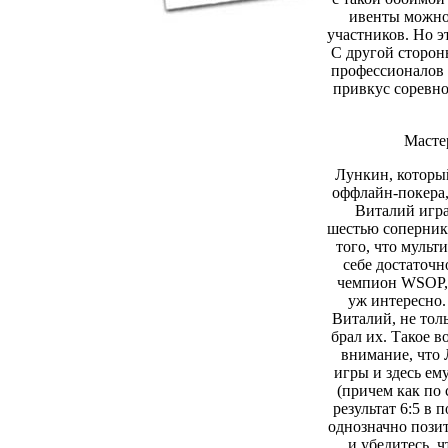
ивенты можно 
участников. Но э
С другой сторо
профессионалов 
привкус соревно
Масте
Лункин, который
оффлайн-покера,
Виталий игра
шестью соперник
того, что мульт
себе достаточн
чемпион WSOP, 
уж интересно.
Виталий, не толь
брал их. Такое в
внимание, что 
игры и здесь ем
(причем как по 
результат 6:5 в
однозначно пози
и убедитесь, 