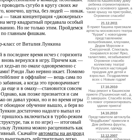
помогла Кашинскому дому
проводить сугубо в кругу своих же
ребенка отремонтировать
крышу у основного здания, а
то, конечно, шутка, без людей — никак.
также крышу на пристройке,
ны — такая концентрация «джокерных»
Огромное спасибо!
--------------------
на метр квадратный предавала особый
21.12.2011
ванию. Но не только этим. Пройдемся
В приют Кашина приезжали
артисты московского театра
по главным фишкам.
"Кураж" с новогодним
представлением:
волшебниками, клоунами,
р-класс от Виталия Лункина
Дедом Морозом и
Снегурочкой. Спектакль
понравился всем! Ярко,
 в последнее время исчез с горизонта
талантливо, незабываемо!
 вновь вернулся в игру. Причем как —
Огромное спасибо
коллективу театра!
л хедз-ап по омахе одновременно с
Получился настоящий
ами! Рэнди Лью нервно икает. Помимо
праздник для детей и
взрослых. Поздравляем
итейблинг в оффлайне — вещь сама по
всех с Новым годом!
о забавная, а когда это проворачивает
--------------------
17.10.2010
да еще и в омаху—становится совсем
Наш ремонт в Кашинском
 Однако, как позже признается и сам
приюте (Пушкинская наб., д.
2) завершен. Спасибо всем,
ко он давал уроки, но и во время игры
кто помог отремонтировать
от обоюдное обучение вышло, а беря во
здание приюта!
--------------------
Лункин достаточно надолго выпал из
14.10.2010
у пришлось включиться в турбо-режим
Представители автоклуба
"ФордВьюжн" привезли в
структуре, так и по игре) — итоговый
Дом ребенка фрукты,
 пользу Лункина можно расценивать как
игрушки, одежду.
--------------------
тивный. Скачайте
автоматы на андроид
12.12.2007
что выигрывать действительно легко.
Новости сайта: добавлена