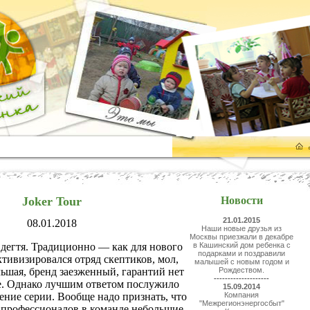
Joker Tour
Новости
21.01.2015
08.01.2018
Наши новые друзья из
Москвы приезжали в декабре
дегтя. Традиционно — как для нового
в Кашинский дом ребенка с
подарками и поздравили
тивизировался отряд скептиков, мол,
малышей с новым годом и
ьшая, бренд заезженный, гарантий нет
Рождеством.
--------------------
е. Однако лучшим ответом послужило
15.09.2014
ние серии. Вообще надо признать, что
Компания
"Межрегионэнергосбыт"
 профессионалов в команде небольшие