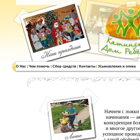
О Нас
|
Чем помочь
|
Сбор средств
|
Контакты
|
Усыновление и опека
Начнем с ложки 
начинания — ак
конкуренция бол
и многое друго
успешное проведе
с такой обоймой