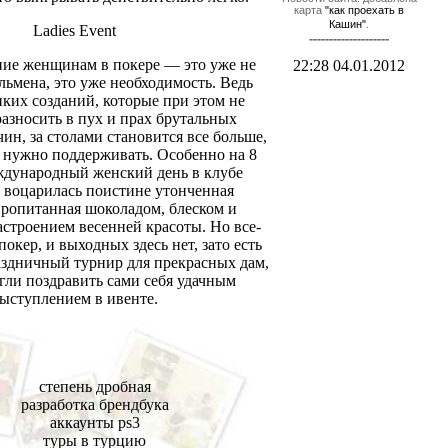
карта
"как проехать в
Кашин"
.
Ladies Event
--------------------
ние женщинам в покере — это уже не
22:28 04.01.2012
льмена, это уже необходимость. Ведь
пких созданий, которые при этом не
разносить в пух и прах брутальных
ин, за столами становится все больше,
 нужно поддерживать. Особенно на 8
ждународный женский день в клубе
 воцарилась поистине утонченная
пропитанная шоколадом, блеском и
строением весенней красоты. Но все-
покер, и выходных здесь нет, зато есть
здничный турнир для прекрасных дам,
гли поздравить сами себя удачным
ыступлением в ивенте.
степень дробная
разработка брендбука
аккаунты ps3
туры в турцию