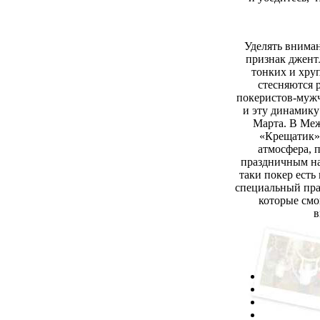
Уделять внима
признак джент
тонких и хру
стесняются 
покеристов-мужч
и эту динамику
Марта. В Ме
«Крещатик»
атмосфера, 
праздничным на
таки покер есть 
специальный пра
которые смо
в