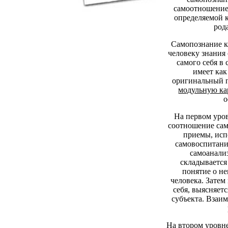
самоотношение;
определяемой к
род
Самопознание ка
человеку знания 
самого себя в
имеет как
оригинальный п
модульную ка
о
На первом уров
соотношение сам
приемы, исп
самовоспитани
самоанализ
складывается
понятие о не
человека. Затем
себя, выясняет
субъекта. Взаи
На втором уровн