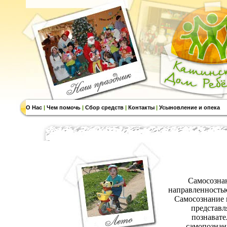
О Нас
|
Чем помочь
|
Сбор средств
|
Контакты
|
Усыновление и опека
Самосознан
направленностью
Самосознание 
представл
познавате
самопознан