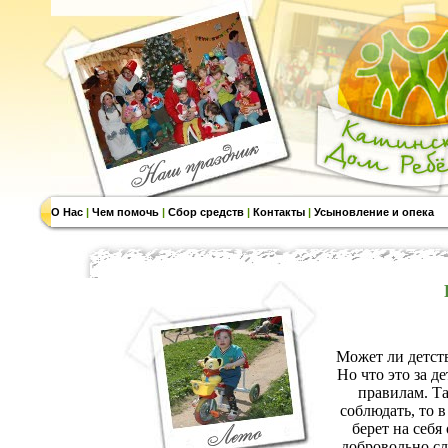
О Нас
|
Чем помочь
|
Сбор средств
|
Контакты
|
Усыновление и опека
Может ли детств
Но что это за д
правилам. Та
соблюдать, то в
берет на себя
добровольно сл