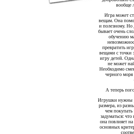
вообще 
Игра может с
вещам. Она помо
и полезному. Но
бывает очень сл
обучению ма
невозможнос
превратить игр
вещами с точки з
игру детей. Одн
не может на
Необходимо сме
черного моря 
А теперь пого
Игрушки нужны р
размера, из разн
чем покупать
задуматься: что
она повлияет на
основных критер
соотве