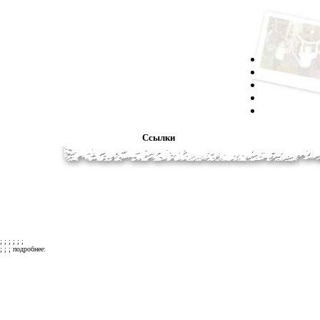
Ссылки
; ; ; ; ; ;
; ; ; подробнее: