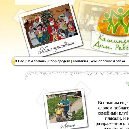
О Нас
|
Чем помочь
|
Сбор средств
|
Контакты
|
Усыновление и опека
Ч
Вспомним еще 
словом поблаго
семейный клуб 
плясали, и 
раздраженного и
радость пер