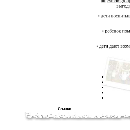
http://mdmgroup
выгодн
• дети воспиты
• ребенок пом
• дети дают воз
Ссылки