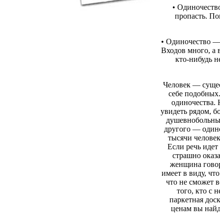
• Одиночеств
пропасть. По
• Одиночество — 
Входов много, а 
кто-нибудь н
Человек — сущес
себе подобных.
одиночества. 
увидеть рядом, б
душевнобольны
другого — одино
тысячи человек
Если речь идет
страшно оказа
женщина говор
имеет в виду, чт
что не сможет в
того, кто с 
паркетная дос
ценам вы найд