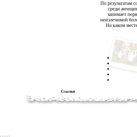
По результатам с
среди женщин
занимает перв
неизлечимой боле
На каком месте
Ссылки
; ; ; ; ; ;