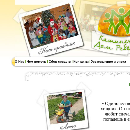
О Нас
|
Чем помочь
|
Сбор средств
|
Контакты
|
Усыновление и опека
• Одиночеств
хищник. Он не
любит снача
попадешь в е