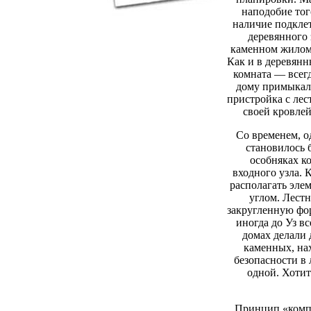
наподобие того
наличие подкле
деревянного 
каменном жилом 
Как и в деревян
комната — всегд
дому примыкала
пристройка с лес
своей кровлей
Со временем, о
становилось 
особняках к
входного узла. 
располагать эле
углом. Лест
закругленную фо
иногда до Уз в
домах делали 
каменных, на
безопасности в
одной. Хотит
Принцип «комп