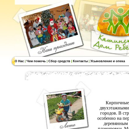
О Нас
|
Чем помочь
|
Сбор средств
|
Контакты
|
Усыновление и опека
Кирпичные 
двухэтажными 
городов. В ст
особенно на пе
деревянным 
планировки. Ма